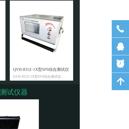
끅
넲
뀩
뀥
QYH-831Z-1X型SF6综合测试仪
QYH-630S 精密露点仪
试
QYH-831Z-1X型SF6综合测试仪，提
该精密露点仪以芬兰维萨拉公司
녕
运
供了一种简单的SF6露点、纯度、微
DRYCAP®湿度传感器为核心
量氧现场检测方法。使用过程中，连
流量、环境温湿度等精密传感器
测试仪器
集
接到一个带压的充有SF6气体设备的
得测量数据更真实、更可靠。仪
节
气室中，让SF6气体以一定流速流过
用7寸LCD触摸显示屏，界面友
传感器，仪器将直接分析出SF6气体
观、易于操作。
露点、纯度及微量氧。
仪器采用触摸彩色液晶显示屏显示，
维萨拉公司为全世界提供湿度测
友
界面友好美观、易于操作。传感器全
域中的先进技术。维萨拉DRYC
，
部采用进口高精度传感器，长寿命设
湿度传感器用于工业湿度测量已