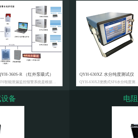
넲
넳
QYH-360S-R （红外泵吸式）
XP—1A SF6气体检漏仪
QYH-830F 分解物测试仪
QYH-360S-C（超声波式）
QYH-630XZ 水分纯度测试仪
SF6智能泄漏监控报警系统是根据
XP—1A SF6气体检漏仪是积30多年检
QYH-830F型便携式SF6分解产物测试
SF6智能泄漏监控报警系统是根据
QYH-630XZ便携式SF6水分纯度测
《SF6安全法规》，为在安装有SF6设
漏仪生产检验之精华，最近强档推出
仪主要用于故障定位，例行检测，局
《SF6安全法规》，为在安装有SF6设
仪主要用于六氟化硫新气、交接及
备的配电装置室的工作人员提供人身
的新一代全自动智慧型检漏仪，是一
放监测，气体净化，过滤监测，故障
备的配电装置室的工作人员提供人身
行电气设备中六氟化硫所含微量水
试设备
电阻
健康安全保护而设计、开发的智能型
款最稳定、最灵敏的检漏仪。我们充
高压接点检查，SF6分解产物检测，
健康安全保护而设计、开发的智能型
分、六氟化硫纯度的测定。该设备
在线监测系统。
分考虑了广大用户的实际需求，以我
检查开关内分解产物的产生。
在线监测系统。
中了露点仪、纯度测试仪的功能，
们丰富的技术及经验应用于这款产
省了SF6气体，减少了气体排放，符
品，使用户得以享受到极佳的性价
该分解产物测试仪全部采用了高精
合环保要求。
比。
度、高性能的进口传感器，使得设备
高科技的中央微处理单元是本产品的
的的测量结果能达到更高的要求。同
仪器采用7寸LCD触摸显示屏，界面
核心，它的数字信号处理能力可以更
时该测试仪也配备了流量传感器、环
好美观、易于操作。设备外形精巧