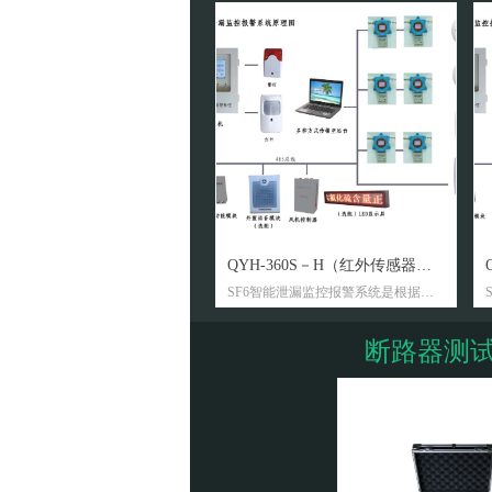
넳
QYH-360S－H（红外传感器
SF6智能泄漏监控报警系统是根据
式）
《SF6安全法规》，为在安装有SF6设
备的配电装置室的工作人员提供人身
断路器测
健康安全保护而设计、开发的智能型
在线监测系统。